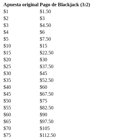
Apuesta original
Pago de Blackjack (3:2)
$1
$1.50
$2
$3
$3
$4.50
$4
$6
$5
$7.50
$10
$15
$15
$22.50
$20
$30
$25
$37.50
$30
$45
$35
$52.50
$40
$60
$45
$67.50
$50
$75
$55
$82.50
$60
$90
$65
$97.50
$70
$105
$75
$112.50