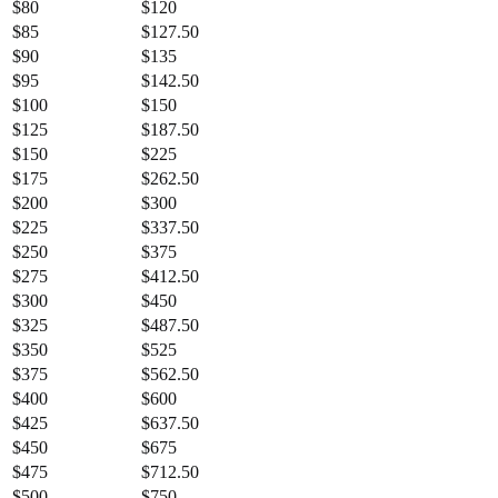
$80
$120
$85
$127.50
$90
$135
$95
$142.50
$100
$150
$125
$187.50
$150
$225
$175
$262.50
$200
$300
$225
$337.50
$250
$375
$275
$412.50
$300
$450
$325
$487.50
$350
$525
$375
$562.50
$400
$600
$425
$637.50
$450
$675
$475
$712.50
$500
$750