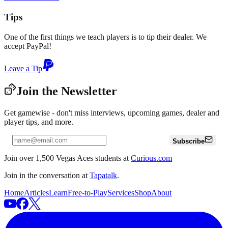
Tips
One of the first things we teach players is to tip their dealer. We
accept PayPal!
Leave a Tip
Join the Newsletter
Get gamewise - don't miss interviews, upcoming games, dealer and
player tips, and more.
Subscribe
Join over 1,500 Vegas Aces students at
Curious.com
Join in the conversation at
Tapatalk
.
Home
Articles
Learn
Free-to-Play
Services
Shop
About