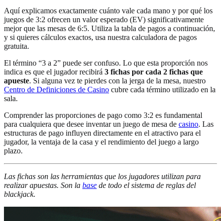
Aquí explicamos exactamente cuánto vale cada mano y por qué los
juegos de 3:2 ofrecen un valor esperado (EV) significativamente
mejor que las mesas de 6:5. Utiliza la tabla de pagos a continuación,
y si quieres cálculos exactos, usa nuestra calculadora de pagos
gratuita.
El término “3 a 2” puede ser confuso. Lo que esta proporción nos
indica es que el jugador recibirá
3 fichas por cada 2 fichas que
apueste
. Si alguna vez te pierdes con la jerga de la mesa, nuestro
Centro de Definiciones de Casino
cubre cada término utilizado en la
sala.
Comprender las proporciones de pago como 3:2 es fundamental
para cualquiera que desee inventar un juego de mesa de
casino
. Las
estructuras de pago influyen directamente en el atractivo para el
jugador, la ventaja de la casa y el rendimiento del juego a largo
plazo.
Las fichas son las herramientas que los jugadores utilizan para
realizar apuestas. Son la
base
de todo el sistema de reglas del
blackjack.