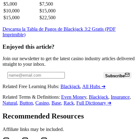
$5,000
$7,500
$10,000
$15,000
$15,000
$22,500
Descarga la Tabla de Pagos de Blackjack 3:2 Gratis (PDF
Imprimible)
Enjoyed this article?
Join our newsletter to get the latest casino industry articles delivered
straight to your inbox.
Subscribe
Related Free Learning Hubs
:
Blackjack
,
All Hubs
➔
Related Terms & Definitions
:
Even Money
,
Blackjack
,
Insurance
,
Natural
,
Button
,
Casino
,
Base
,
Rack
,
Full Dictionary
➔
Recommended Resources
Affiliate links may be included.