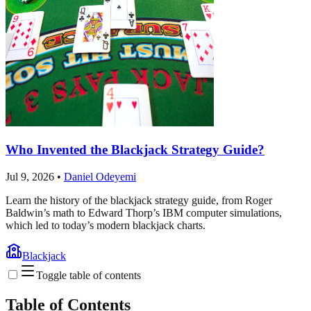
Who Invented the Blackjack Strategy Guide?
Jul 9, 2026
•
Daniel Odeyemi
Learn the history of the blackjack strategy guide, from Roger
Baldwin’s math to Edward Thorp’s IBM computer simulations,
which led to today’s modern blackjack charts.
Blackjack
Toggle table of contents
Table of Contents