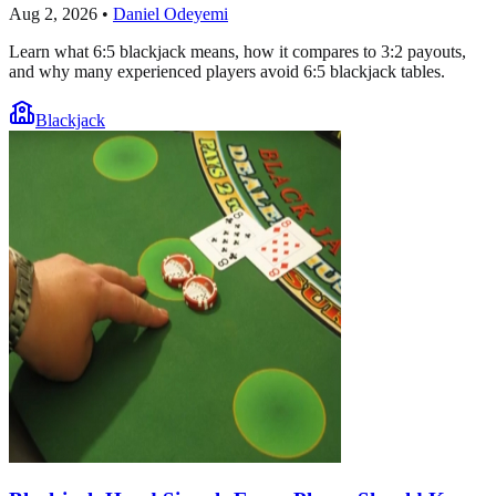
Aug 2, 2026
•
Daniel Odeyemi
Learn what 6:5 blackjack means, how it compares to 3:2 payouts,
and why many experienced players avoid 6:5 blackjack tables.
Blackjack