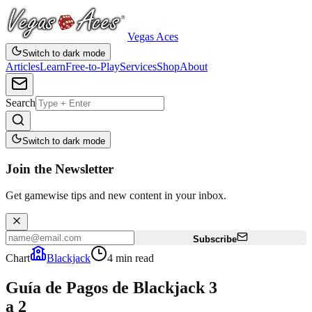
Vegas Aces
Switch to dark mode
Articles
Learn
Free-to-Play
Services
Shop
About
Search
Switch to dark mode
Join the Newsletter
Get gamewise tips and new content in your inbox.
Subscribe
Chart
Blackjack
4
min read
Guía de Pagos de Blackjack 3
a 2